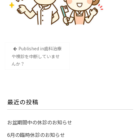
投
Published in
歯科治療
稿
や検診を中断していませ
ナ
んか？
ビ
ゲ
ー
シ
最近の投稿
ョ
ン
お盆期間中の休診のお知らせ
6月の臨時休診のお知らせ