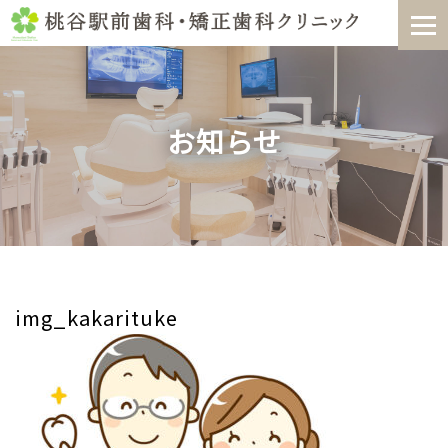
Skip
to
content
お知らせ
img_kakarituke