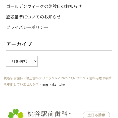
ゴールデンウィークの休診日のお知らせ
施設基準についてのお知らせ
プライバシーポリシー
アーカイブ
ア
ー
カ
イ
桃谷駅前歯科・矯正歯科クリニック
>
clinicblog
>
ブログ
>
歯科治療や検診
ブ
を中断していませんか？
>
img_kakarituke