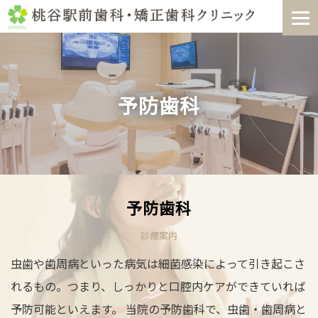
Skip
to
content
予防歯科
予防歯科
診療案内
虫歯や歯周病といった病気は細菌感染によって引き起こさ
れるもの。つまり、しっかりと口腔内ケアができていれば
予防可能といえます。 当院の予防歯科で、虫歯・歯周病と