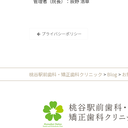
管理者（院長）：辰野 浩章
投
プライバシーポリシー
稿
ナ
ビ
ゲ
ー
桃谷駅前歯科・矯正歯科クリニック
>
Blog
>
お
シ
ョ
ン