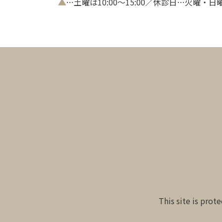
▲
…土曜は10:00～15:00／休診日…火曜・
This site is pro