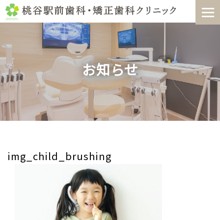
Skip
to
content
お知らせ
img_child_brushing