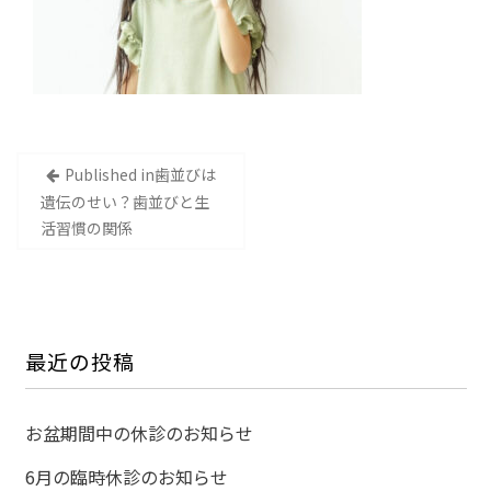
投
Published in
歯並びは
稿
遺伝のせい？歯並びと生
ナ
活習慣の関係
ビ
ゲ
ー
シ
最近の投稿
ョ
ン
お盆期間中の休診のお知らせ
6月の臨時休診のお知らせ