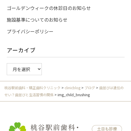
ゴールデンウィークの休診日のお知らせ
施設基準についてのお知らせ
プライバシーポリシー
アーカイブ
ア
ー
カ
イ
桃谷駅前歯科・矯正歯科クリニック
>
clinicblog
>
ブログ
>
歯並びは遺伝の
ブ
せい？歯並びと生活習慣の関係
>
img_child_brushing