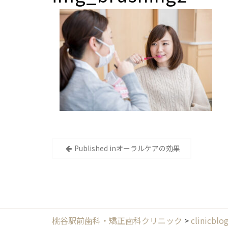
投
Published in
オーラルケアの効果
稿
ナ
ビ
ゲ
ー
桃谷駅前歯科・矯正歯科クリニック
>
clinicblo