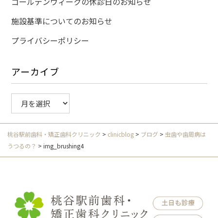
ゴールデンウィークの休診日のお知らせ
施設基準についてのお知らせ
プライバシーポリシー
アーカイブ
ア
ー
カ
イ
桃谷駅前歯科・矯正歯科クリニック
>
clinicblog
>
ブログ
>
虫歯や歯周病は
ブ
うつるの？
>
img_brushing4