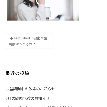
投
Published in
虫歯や歯
稿
周病はうつるの？
ナ
ビ
ゲ
ー
最近の投稿
シ
ョ
お盆期間中の休診のお知らせ
ン
6月の臨時休診のお知らせ