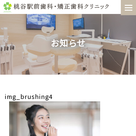
Skip
to
content
お知らせ
img_brushing4