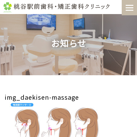
Skip
to
content
お知らせ
img_daekisen-massage