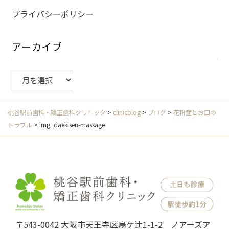
プライバシーポリシー
アーカイブ
ア
ー
カ
イ
桃谷駅前歯科・矯正歯科クリニック
>
clinicblog
>
ブログ
>
花粉症とお口の
ブ
トラブル
>
img_daekisen-massage
〒543-0042 大阪市天王寺区烏ケ辻1-1-2 ノアーズア