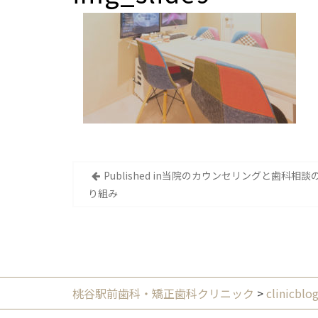
投
Published in
当院のカウンセリングと歯科相談
稿
り組み
ナ
ビ
ゲ
ー
シ
桃谷駅前歯科・矯正歯科クリニック
>
clinicblo