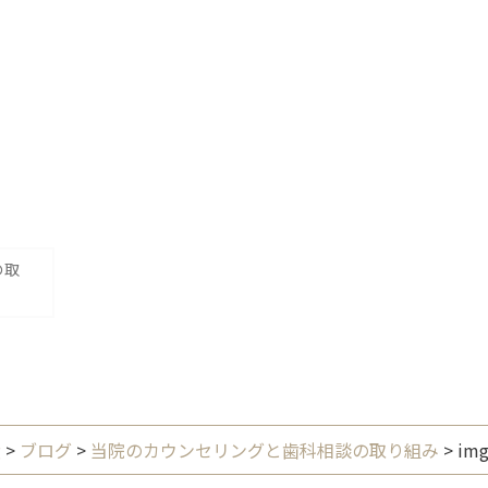
の取
g
>
ブログ
>
当院のカウンセリングと歯科相談の取り組み
>
img