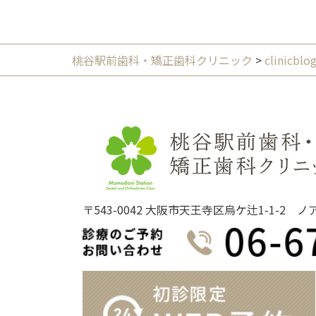
ビ
ゲ
ー
桃谷駅前歯科・矯正歯科クリニック
>
clinicblo
シ
ョ
ン
〒543-0042 大阪市天王寺区烏ケ辻1-1-2 