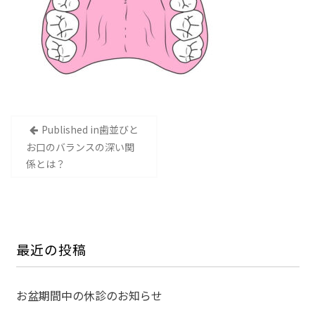
投
Published in
歯並びと
稿
お口のバランスの深い関
ナ
係とは？
ビ
ゲ
ー
シ
最近の投稿
ョ
ン
お盆期間中の休診のお知らせ