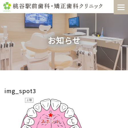
Skip
to
content
お知らせ
img_spot3