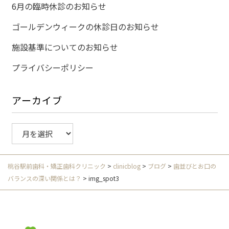
6月の臨時休診のお知らせ
ゴールデンウィークの休診日のお知らせ
施設基準についてのお知らせ
プライバシーポリシー
アーカイブ
ア
ー
カ
イ
桃谷駅前歯科・矯正歯科クリニック
>
clinicblog
>
ブログ
>
歯並びとお口の
ブ
バランスの深い関係とは？
>
img_spot3