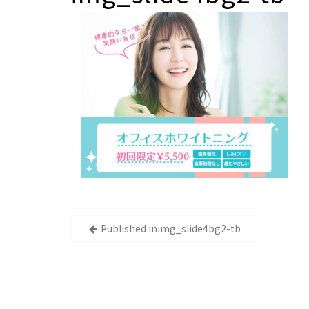
投
Published in
img_slide4bg2-tb
稿
ナ
ビ
ゲ