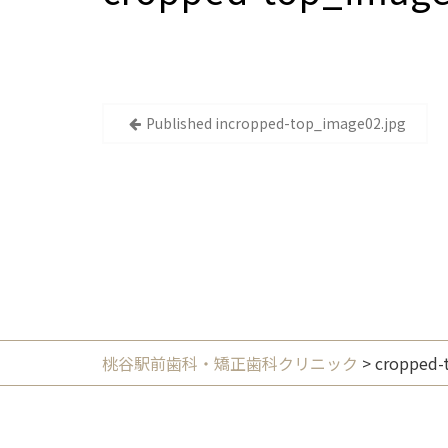
投
Published in
cropped-top_image02.jpg
稿
ナ
ビ
ゲ
ー
シ
ョ
ン
桃谷駅前歯科・矯正歯科クリニック
>
cropped-