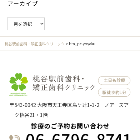
アーカイブ
ア
ー
カ
イ
桃谷駅前歯科・矯正歯科クリニック
>
btn_pc-yoyaku
ブ
〒543-0042 大阪市天王寺区烏ケ辻1-1-2 ノアーズア
ーク桃谷21・1階