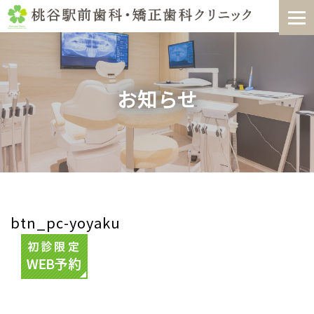
Skip
to
content
お知らせ
btn_pc-yoyaku